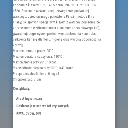
zgodnie z klasami 1 -2 – 4 i 5 norm UNI-EN ISO 21003 i DIN
4726. Złożona z wewnętrznej i zewnętrznej podwójnej
warstwy z usieciowanego polietylenu PE -xB (metoda B na
silany) sklejonych specjalnym klejem z warstwą pośrednią ze
zgrzewanego wzdłużnie stopu aluminium (doczołowego TIG),
gwarantującego wysoki poziom wymodelowania konstrukcji,
całkowitą barierę dla tlenu, higienę oraz wysoką odporność na
korozję.
Max temperatura pracy: 95°C
Max temperatura szczytowa: 110°C
Max ciśnienie przy 95°C:10 bar
Przewodność cieplna przy 20°C: 0,43 W/mK.
Przepuszczalność tlenu: 0 mg / l.
Chropowatość: 7 μm
Certyfikaty:
Atest higieniczny
Deklaracja właściwości użytkowych
KIWA, DVGW, DIN