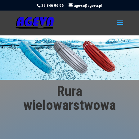
22 846 06 06
ageva@ageva.pl
Rura
wielowarstwowa