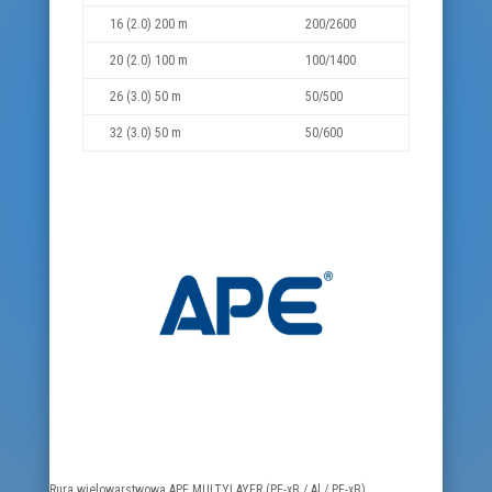
16 (2.0) 200 m
200/2600
20 (2.0) 100 m
100/1400
26 (3.0) 50 m
50/500
32 (3.0) 50 m
50/600
Rura wielowarstwowa APE MULTYLAYER (PE-xB / Al / PE-xB)